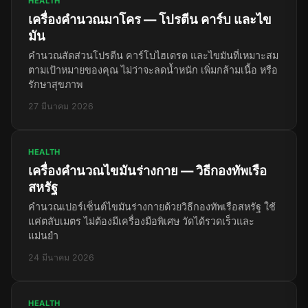
HEALTH
เครื่องคำนวณมาโคร — โปรตีน คาร์บ และไข
มัน
คำนวณสัดส่วนโปรตีน คาร์โบไฮเดรต และไขมันที่เหมาะสม
ตามเป้าหมายของคุณ ไม่ว่าจะลดน้ำหนัก เพิ่มกล้ามเนื้อ หรือ
รักษาสุขภาพ
27 มีนาคม 2026
HEALTH
เครื่องคำนวณไขมันร่างกาย — วิธีกองทัพเรือ
สหรัฐ
คำนวณเปอร์เซ็นต์ไขมันร่างกายด้วยวิธีกองทัพเรือสหรัฐ ใช้
แค่ตลับเมตร ไม่ต้องมีเครื่องมือพิเศษ วัดได้รวดเร็วและ
แม่นยำ
24 มีนาคม 2026
HEALTH