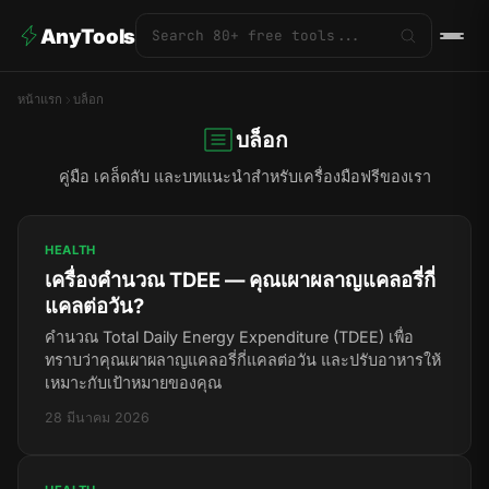
AnyTools
หน้าแรก
บล็อก
บล็อก
คู่มือ เคล็ดลับ และบทแนะนำสำหรับเครื่องมือฟรีของเรา
HEALTH
เครื่องคำนวณ TDEE — คุณเผาผลาญแคลอรี่กี่
แคลต่อวัน?
คำนวณ Total Daily Energy Expenditure (TDEE) เพื่อ
ทราบว่าคุณเผาผลาญแคลอรี่กี่แคลต่อวัน และปรับอาหารให้
เหมาะกับเป้าหมายของคุณ
28 มีนาคม 2026