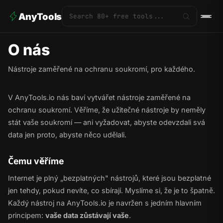
AnyTools
O nás
Nástroje zaměřené na ochranu soukromí, pro každého.
V AnyTools.io nás baví vytvářet nástroje zaměřené na
ochranu soukromí. Věříme, že užitečné nástroje by neměly
stát vaše soukromí — ani vyžadovat, abyste odevzdali svá
data jen proto, abyste něco udělali.
Čemu věříme
Internet je plný „bezplatných" nástrojů, které jsou bezplatné
jen tehdy, pokud nevíte, co sbírají. Myslíme si, že je to špatně.
Každý nástroj na AnyTools.io je navržen s jedním hlavním
principem:
vaše data zůstávají vaše
.