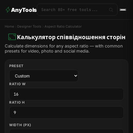
AnyTools
Home
Designer Tools
Aspect Ratio Calculator
Калькулятор співвідношення сторін
Calculate dimensions for any aspect ratio — with common
presets for video, photo and social media.
PRESET
RATIO W
RATIO H
WIDTH (PX)