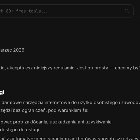
 marzec 2026
.io, akceptujesz niniejszy regulamin. Jest on prosty — chcemy by
gi
a darmowe narzędzia internetowe do użytku osobistego i zawodo
zędzi bez ograniczeń, pod warunkiem że:
ować prób zakłócania, uszkadzania ani uzyskiwania
dostępu do usługi
stać z automatycznego scrapingu ani botów w sposób szkodzący