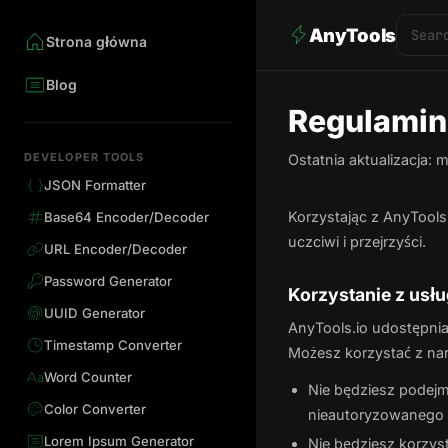
AnyTools
Strona główna
Blog
Regulamin
DEVELOPER TOOLS
Ostatnia aktualizacja:
JSON Formatter
Korzystając z AnyTools
Base64 Encoder/Decoder
uczciwi i przejrzyści.
URL Encoder/Decoder
Password Generator
Korzystanie z usłu
UUID Generator
AnyTools.io udostępni
Timestamp Converter
Możesz korzystać z nar
Word Counter
Nie będziesz podejm
Color Converter
nieautoryzowanego 
Lorem Ipsum Generator
Nie będziesz korzy