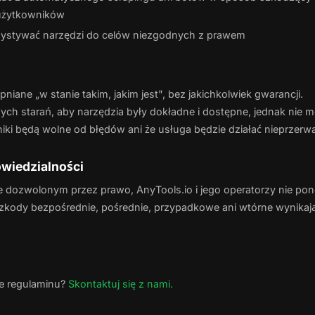
 użytkowników
zystywać narzędzi do celów niezgodnych z prawem
pniane „w stanie takim, jakim jest", bez jakichkolwiek gwarancji.
ch starań, aby narzędzia były dokładne i dostępne, jednak nie
ki będą wolne od błędów ani że usługa będzie działać nieprzerwa
wiedzialności
 dozwolonym przez prawo, AnyTools.io i jego operatorzy nie po
zkody bezpośrednie, pośrednie, przypadkowe ani wtórne wynikaj
e regulaminu?
Skontaktuj się z nami.