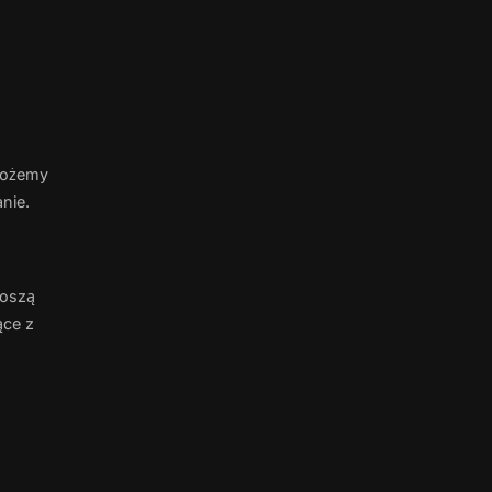
 możemy
nie.
noszą
ące z