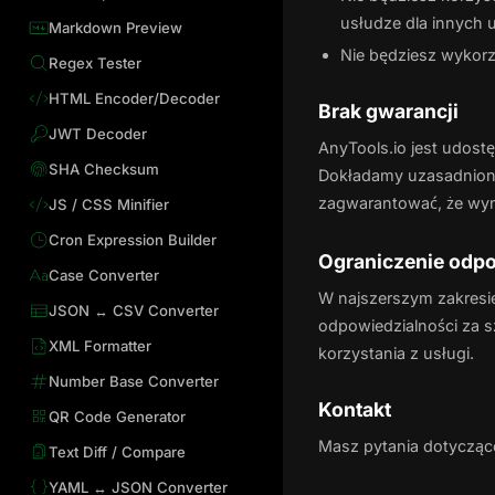
usłudze dla innych
Markdown Preview
Nie będziesz wykor
Regex Tester
HTML Encoder/Decoder
Brak gwarancji
JWT Decoder
AnyTools.io jest udostę
SHA Checksum
Dokładamy uzasadniony
zagwarantować, że wyni
JS / CSS Minifier
Cron Expression Builder
Ograniczenie odpo
Case Converter
W najszerszym zakresie
JSON ↔ CSV Converter
odpowiedzialności za s
XML Formatter
korzystania z usługi.
Number Base Converter
Kontakt
QR Code Generator
Masz pytania dotycząc
Text Diff / Compare
YAML ↔ JSON Converter