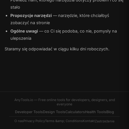
stało
Propozycje narzędzi
— narzędzie, które chciałbyś
zobaczyć na stronie
Ogólne uwagi
— co Ci się podoba, co nie, pomysły na
ulepszenia
Staramy się odpowiadać w ciągu kilku dni roboczych.
AnyTools.io — Free online tools for developers, designers, and
everyone
Developer Tools
Design Tools
Calculators
Health Tools
Blog
O nas
Privacy Policy
Terms &amp; Conditions
Kontakt
Zastrzeżenie